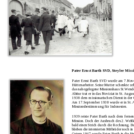
Pater Ernst Barth SVD, Steyler Miss
Pater Ernst Barth SVD wurde am 7.Nove
Hüttenarbeiter. Seine Mutter schenkte z
das nahegelegene Missionshaus St.Wende
Abitur trat er in das Noviziat in St. Augu
1938 dem missionarischen Dienst in der G
Am 17.September 1938 wurde er in St. Au
Missionsbestimmung für Indonesien.
1939 reiste Pater Barth nach dem fernen O
Mission. Doch der Ausbruch des 2. Weltk
bald einen Strich durch die Rechnung. Be
blieben die internierten Mitbrüder noch i
Ostern 1947 wurde Pater Barth in die Hei